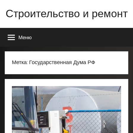
Перейти
Строительство и ремонт
к
содержимому
Всё
о
Меню
строительстве
и
ремонте
Вашего
Метка:
Государственная Дума РФ
дома
или
квартиры