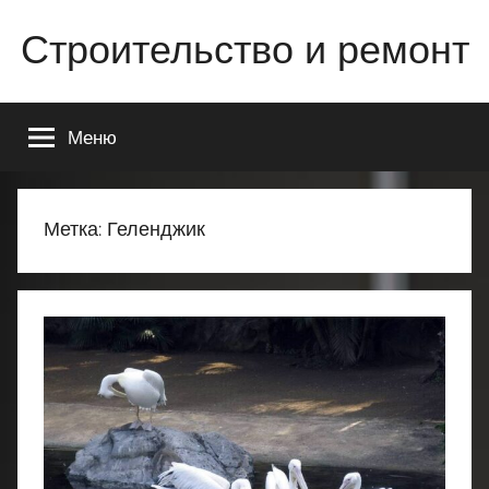
Перейти
Строительство и ремонт
к
содержимому
Всё
о
Меню
строительстве
и
ремонте
Вашего
Метка:
Геленджик
дома
или
квартиры