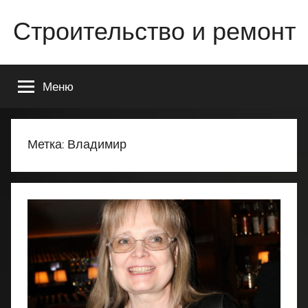
Перейти
Строительство и ремонт
к
содержимому
Всё
о
Меню
строительстве
и
ремонте
Вашего
Метка:
Владимир
дома
или
квартиры