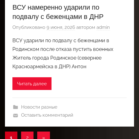
ВСУ намеренно ударили по
подвалу с беженцами в ДНР
Опубликовано
9 июня, 2026
автором
admin
ВСУ ударили по подвалу с беженцами в
Родинском после отказа пустить военных
Житель города Родинское (севернее
Красноармейска в ДНР) Антон
Читать далее
Новости разные
Оставить комментарий
Пагинация
Следующие
1
2
»