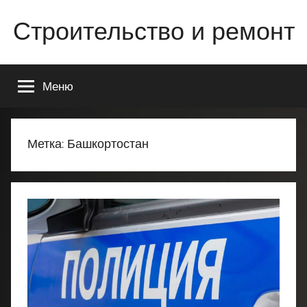
Перейти
Строительство и ремонт
к
содержимому
Всё
о
Меню
строительстве
и
ремонте
Вашего
Метка:
Башкортостан
дома
или
квартиры