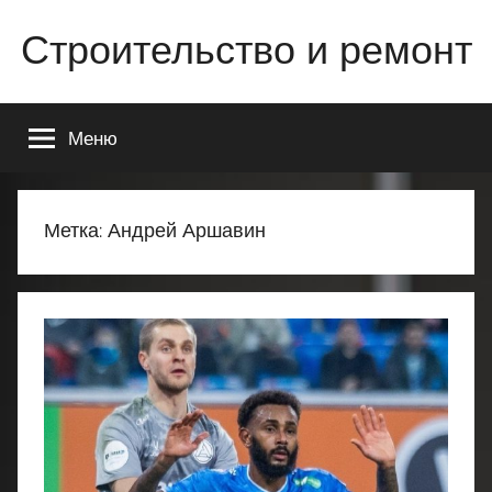
Перейти
Строительство и ремонт
к
содержимому
Всё
о
Меню
строительстве
и
ремонте
Вашего
Метка:
Андрей Аршавин
дома
или
квартиры