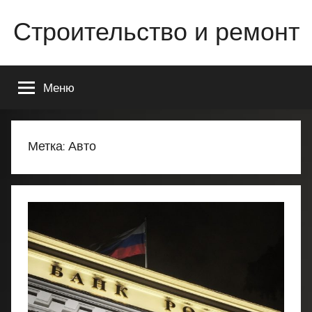
Перейти
Строительство и ремонт
к
содержимому
Всё
о
Меню
строительстве
и
ремонте
Вашего
Метка:
Авто
дома
или
квартиры