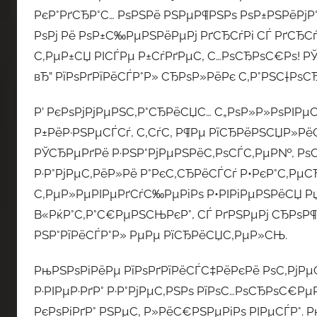
РєР°РґСЂР°С… РѕРЅРё РЅРµР¶РЅРѕ РѕР±РЅРёРјР
РѕРј Рё РѕР±С‰РµРЅРёРµРј РґСЂСѓРі СЃ РґСЂСѓ
С‚РµР±СЏ РІСЃРµ Р±СѓРґРµС‚ С…РѕСЂРѕС€Рѕ! РЎ
вЂ” РїРѕРґРїРёСЃР°Р» СЂРѕР»РёРє С‚Р°РЅС†РѕСЂ
Р’ РєРѕРјРјРµРЅС‚Р°СЂРёСЏС… С„РѕР»Р»РѕРІРµС
Р±РёР·РЅРµСЃСѓ, С‚СѓС‚ Р¶Рµ РїСЂРёРЅСЏР»Р
РЎСЂРµРґРё Р·РЅР°РјРµРЅРёС‚РѕСЃС‚РµР№, РѕСЃ
Р·Р°РјРµС‚РёР»Рё Р°РєС‚СЂРёСЃСѓ Р•РєР°С‚РµС
С‚РµР»РµРІРµРґСѓС‰РµРіРѕ Р•РІРіРµРЅРёСЏ Рџ
В«РќР°С‚Р°С€РµРЅСЊРєР°, СЃ РґРЅРµРј СЂРѕР¶
РЅР°РїРёСЃР°Р» РµРµ РїСЂРёСЏС‚РµР»СЊ.
РњРЅРѕРіРёРµ РїРѕРґРїРёСЃС‡РёРєРё РѕС‚РјР
Р·РІРµР·РґР° Р·Р°РјРµС‚РЅРѕ РїРѕС…РѕСЂРѕС€
РєРѕРіРґР° РЅРµС‚ Р»РёС€РЅРµРіРѕ РІРµСЃР°. 