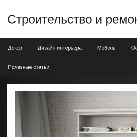
Перейти
к
Строительство и ремо
содержимому
Всё
о
Декор
Дизайн интерьера
Мебель
О
строительстве
и
ремонте
Полезные статьи
Вашего
дома
или
квартиры