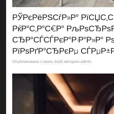
РЎРєРёРЅСѓР»Р° РїСЏС‚С
РќР°С‚Р°С€Р° РљРѕСЂРѕР
СЂР°СЃСЃРєР°Р·Р°Р»Р° Рѕ
РїРѕРґР°СЂРєРµ СЃРµР±Р
Опубликовано
1 июня, 2026
автором
admin