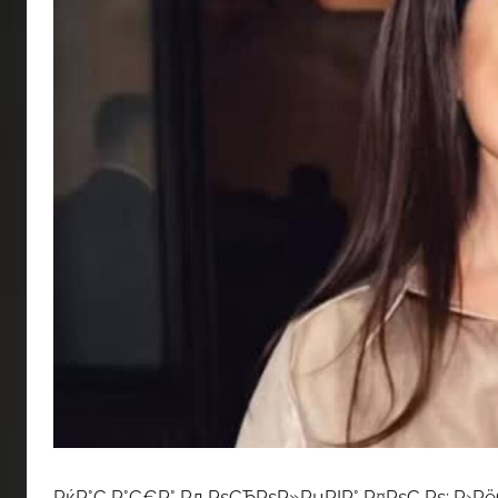
РќР°С‚Р°С€Р° РљРѕСЂРѕР»РµРІР° Р¤РѕС‚Рѕ: Р›