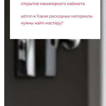
открытие маникюрного кабинета
admin
к
Какие расходные материалы
нужны найл-мастеру?