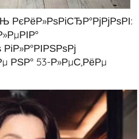
Њ РєРёР»РѕРіСЂР°РјРјРѕРІ:
»РµРІР°
 РіР»Р°РІРЅРѕРј
µ РЅР° 53-Р»РµС‚РёРµ