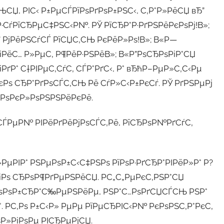
СЏ, РІС‹ Р±РµСЃРїРѕРґРѕР±РЅС‹, С‚Р°Р»РёСЏ вЂ”
·СѓРїСЂРµС‡РЅС‹Р№. РЎ РїСЂР°Р·РґРЅРёРєРѕРј!В»;
 РјРёРЅСѓСЃ РїСЏС‚СЊ РєРёР»Рѕ!В»; В«Р—
РёС… Р»РµС‚ Р¶РёР·РЅРёВ»; В«Р”РѕСЂРѕРіР°СЏ
РґР° С†РІРµС‚СѓС‚ СЃР°РґС‹, Р° вЂћР–РµР»С‚С‹Рµ
ѕ СЂР°РґРѕСЃС‚СЊ Рё СѓР»С‹Р±РєСѓ. РЎ РґРЅРµРј
їРѕРєР»РѕРЅРЅРёРєРё.
ІСЃРµР№ РІРёРґРёРјРѕСЃС‚Рё, РїСЂРѕР№РґСѓС‚
РµРІР° РЅРµРѕР±С‹С‡РЅРѕ РїРѕР·РґСЂР°РІРёР»Р° Р?
іРѕ СЂРѕР¶РґРµРЅРёСЏ. Р­С„С„РµРєС‚РЅР°СЏ
µРѕРѕР±СЂР°С‰РµРЅРёРµ, РЅР°С…РѕРґСЏСЃСЊ РЅР°
 Р­С‚Рѕ Р±С‹Р» РµРµ РїРµСЂРІС‹Р№ РєРѕРЅС‚Р°РєС‚
ѕР»РіРѕРµ РІСЂРµРјСЏ.