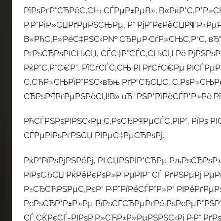
РїРѕРґР°СЂРёС‚СЊ СЃРµР±РµВ»; В«РќР°С‚Р°Р»СЊ
Р·Р°РіР»СЏРґРµРЅСЊРµ, Р° РјР°РєРёСЏР¶ Р±РµР
В«РћС‚Р»РёС‡РЅС‹Р№ СЂРµР·СѓР»СЊС‚Р°С‚ вЂ”
РґРѕСЂРѕРІСЊСЏ, СЃС‡Р°СЃС‚СЊСЏ Рё РјРЅРѕРі
РќР°С‚Р°С€Р°, РїСѓСЃС‚СЊ РІ РґСѓС€Рµ РІСЃРµРі
С‚СЋР»СЊРїР°РЅС‹вЂњ РґР°СЂСЏС‚ С‚РѕР»СЊРєР
СЂРѕР¶РґРµРЅРёСЏ!В» вЂ” РЅР°РїРёСЃР°Р»Рё Р
РћСЃРЅРѕРІРЅС‹Рµ С‚РѕСЂР¶РµСЃС‚РІР°, РїРѕ Р
СЃРµРіРѕРґРЅСЏ РІРµС‡РµСЂРѕРј.
РќР°РїРѕРјРЅРёРј, РІ СЏРЅРІР°СЂРµ РљРѕСЂРѕР»
РіРѕСЂСЏ РќРёРєРѕР»Р°РµРІР° СЃ РґРЅРµРј РµР
Р±СЂСЋРЅРµС‚РєР° Р·Р°РїРёСЃР°Р»Р° РІРёРґР
РєРѕСЂР°Р±Р»Рµ РїРѕСЃСЂРµРґРё РѕРєРµР°РЅР°.
СЃ СЌРєСЃ-РІРѕР·Р»СЋР±Р»РµРЅРЅС‹Рј Р·Р° РґР