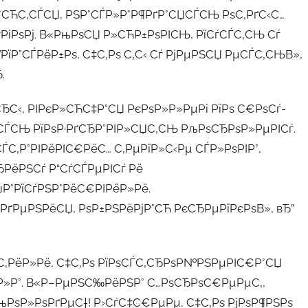
°СЋС‚СЃСЏ, РЅР°СЃР»Р°Р¶РґР°СЏСЃСЊ РѕС‚РґС‹С…
РіРѕРј. В«РњРѕСЏ Р»СЋР±РѕРІСЊ, РїСѓСЃС‚СЊ Сѓ
РїР°СЃРёР±Рѕ, С‡С‚Рѕ С‚С‹ Сѓ РјРµРЅСЏ РµСЃС‚СЊВ»,
.
ЂС‹, РІРєР»СЋС‡Р°СЏ РєРѕР»Р»РµРі РїРѕ С€РѕСѓ-
ёСЃСЊ РїРѕР·РґСЂР°РІР»СЏС‚СЊ РљРѕСЂРѕР»РµРІСѓ.
С‚Р°РІРёРІС€РёС… С‚РµРїР»С‹Рµ СЃР»РѕРІР°,
ЂРёРЅСѓ Р“СѓСЃРµРІСѓ Рё
Р°РїСѓРЅР°РёС€РІРёР»Рё.
РґРµРЅРёСЏ, РѕР±РЅРёРјР°СЋ РєСЂРµРїРєРѕВ», вЂ”
µС‚РёР»Рё, С‡С‚Рѕ РїРѕСЃС‚СЂРѕР№РЅРµРІС€Р°СЏ
РµР»Р°. В«Р–РµРЅС‰РёРЅР° С…РѕСЂРѕС€РµРµС‚,
РњРѕР»РѕРґРµС†! Р›СѓС‡С€РµРµ, С‡С‚Рѕ РјРѕР¶РЅРѕ