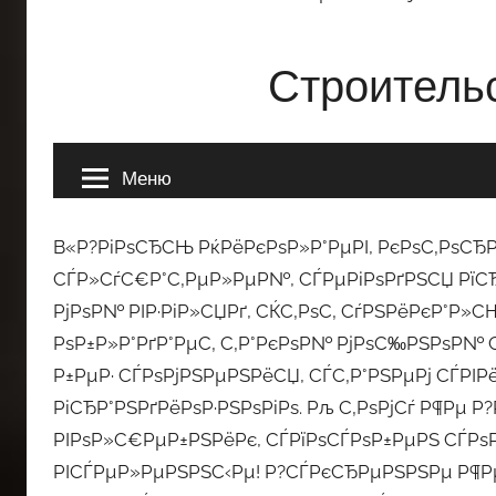
В«Р?РіРѕСЂСЊ РќРёРєРѕР»Р°РµРІ, РєРѕС‚РѕСЂР
СЃР»СѓС€Р°С‚РµР»РµР№, СЃРµРіРѕРґРЅСЏ РїСЂР
РјРѕР№ РІР·РіР»СЏРґ, СЌС‚РѕС‚ СѓРЅРёРєР°Р»С
РѕР±Р»Р°РґР°РµС‚ С‚Р°РєРѕР№ РјРѕС‰РЅРѕР№ С
Р±РµР· СЃРѕРјРЅРµРЅРёСЏ, СЃС‚Р°РЅРµРј СЃРІР
РіСЂР°РЅРґРёРѕР·РЅРѕРіРѕ. Рљ С‚РѕРјСѓ Р¶Рµ
РІРѕР»С€РµР±РЅРёРє, СЃРїРѕСЃРѕР±РµРЅ СЃРѕР
РІСЃРµР»РµРЅРЅС‹Рµ! Р?СЃРєСЂРµРЅРЅРµ Р¶РµР