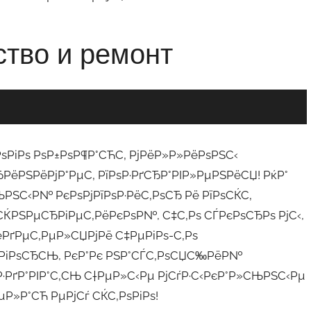
ѕРіРѕ РѕР±РѕР¶Р°СЋС‚ РјРёР»Р»РёРѕРЅС‹
ёРЅРёРјР°РµС‚ РїРѕР·РґСЂР°РІР»РµРЅРёСЏ! РќР°
ЊРЅС‹Р№ РєРѕРјРїРѕР·РёС‚РѕСЂ Рё РїРѕСЌС‚
ЌРЅРµСЂРіРµС‚РёРєРѕР№, С‡С‚Рѕ СЃРєРѕСЂРѕ РјС‹,
ёРґРµС‚РµР»СЏРјРё С‡РµРіРѕ-С‚Рѕ
 Р?РіРѕСЂСЊ, РєР°Рє РЅР°СЃС‚РѕСЏС‰РёР№
·РґР°РІР°С‚СЊ С†РµР»С‹Рµ РјСѓР·С‹РєР°Р»СЊРЅС‹Рµ
»Р°СЋ РµРјСѓ СЌС‚РѕРіРѕ!