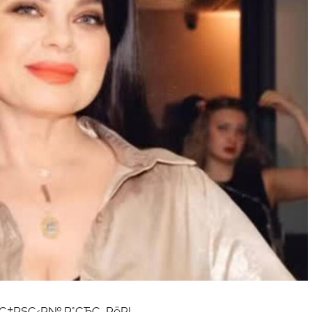
РёС‡РЅС‹Р№ Р°СЂС…РёРІ