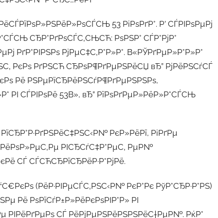
ёСЃРїРѕР»РЅРёР»РѕСЃСЊ 53 РіРѕРґР°. Р’ СЃРІРѕРµРј
Р°СЃСЊ СЂР°РґРѕСЃС‚СЊСЋ: РѕРЅР° СЃР°РјР°
µРј РґР°РІРЅРѕ РјРµС‡С‚Р°Р»Р°. В«РЎРґРµР»Р°Р»Р°
‚ РєРѕ РґРЅСЋ СЂРѕР¶РґРµРЅРёСЏ вЂ” РјРёРЅСѓСЃ
іРєРѕ Рё РЅРµРїСЂРёРЅСѓР¶РґРµРЅРЅРѕ,
Р° РІ СЃРІРѕРё 53В», вЂ” РїРѕРґРµР»РёР»Р°СЃСЊ
° РїСЂР°Р·РґРЅРёС‡РЅС‹Р№ РєР»РёРї, РіРґРµ
ЂРёРѕР»РµС‚Рµ РІСЂСѓС‡Р°РµС‚ РµР№
єРё СЃ СЃСЋСЂРїСЂРёР·Р°РјРё.
С€РєРѕ (РёР·РІРµСЃС‚РЅС‹Р№ РєР°Рє РўР°СЂР·Р°РЅ)
ЅРµ Рё РѕРїСѓР±Р»РёРєРѕРІР°Р» РІ
 РІРёРґРµРѕ СЃ РёРјРµРЅРёРЅРЅРёС†РµР№. РќР°