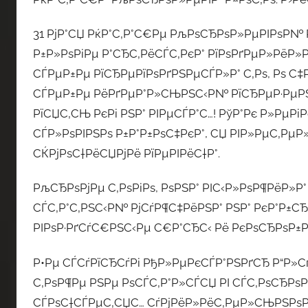
31 РјР°СЏ РќР°С‚Р°С€Рµ РљРѕСЂРѕР»РµРІРѕР№ Р
Р±Р»РѕРіРµ Р°СЂС‚РёСЃС‚РєР° РїРѕРґРµР»РёР»
СЃРµР±Рµ РїСЂРµРїРѕРґРЅРµСЃР»Р° С‚Рѕ, Рѕ С‡Р
СЃРµР±Рµ РёРґРµР°Р»СЊРЅС‹Р№ РїСЂРµР·РµРЅС
РїСЏС‚СЊ РєРі РЅР° РІРµСЃР°С…! РўР°Рє Р»РµР
СЃР»РѕРІРЅРѕ Р±Р°Р±РѕС‡РєР°, СЏ РІР»РµС‚РµР»
СЌРјРѕС†РёСЏРјРё РїРµРІРёС†Р°.
РљСЂРѕРјРµ С‚РѕРіРѕ, РѕРЅР° РІС‹Р»РѕР¶РёР»Р
СЃС‚Р°С‚РЅС‹Р№ РјСѓР¶С‡РёРЅР° РЅР° РєР°Р±С
РІРѕР·РґСѓС€РЅС‹Рµ С€Р°СЂС‹ Рё РєРѕСЂРѕР±Р
Р•Рµ СЃСѓРїСЂСѓРі РђР»РµРєСЃР°РЅРґСЂ Р“Р»Сѓ
С‚РѕР¶Рµ РЅРµ РѕСЃС‚Р°Р»СЃСЏ РІ СЃС‚РѕСЂРѕР
СЃРѕС†СЃРµС‚СЏС… СѓРјРёР»РёС‚РµР»СЊРЅРѕРµ