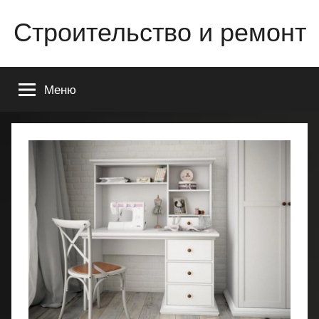
Перейти
Строительство и ремонт
к
содержимому
Всё
о
Меню
строительстве
и
ремонте
Вашего
дома
или
квартиры