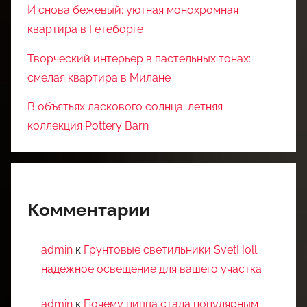
И снова бежевый: уютная монохромная
квартира в Гетеборге
Творческий интерьер в пастельных тонах:
смелая квартира в Милане
В объятьях ласкового солнца: летняя
коллекция Pottery Barn
Комментарии
admin
к
Грунтовые светильники SvetHoll:
надежное освещение для вашего участка
admin
к
Почему пицца стала популярным