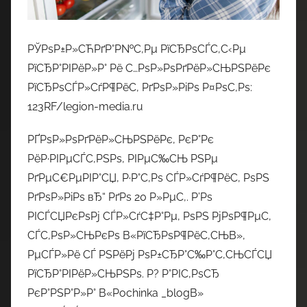
РЎРѕР±Р»СЋРґР°Р№С‚Рµ РїСЂРѕСЃС‚С‹Рµ
РїСЂР°РІРёР»Р° Рё С…РѕР»РѕРґРёР»СЊРЅРёРє
РїСЂРѕСЃР»СѓР¶РёС‚ РґРѕР»РіРѕ Р¤РѕС‚Рѕ:
123RF/legion-media.ru
РҐРѕР»РѕРґРёР»СЊРЅРёРє, РєР°Рє
РёР·РІРµСЃС‚РЅРѕ, РІРµС‰СЊ РЅРµ
РґРµС€РµРІР°СЏ, Р·Р°С‚Рѕ СЃР»СѓР¶РёС‚ РѕРЅ
РґРѕР»РіРѕ вЂ“ РґРѕ 20 Р»РµС‚. Р’Рѕ
РІСЃСЏРєРѕРј СЃР»СѓС‡Р°Рµ, РѕРЅ РјРѕР¶РµС‚
СЃС‚РѕР»СЊРєРѕ В«РїСЂРѕР¶РёС‚СЊВ»,
РµСЃР»Рё СЃ РЅРёРј РѕР±СЂР°С‰Р°С‚СЊСЃСЏ
РїСЂР°РІРёР»СЊРЅРѕ. Р? Р°РІС‚РѕСЂ
РєР°РЅР°Р»Р° В«Pochinka _blogВ»