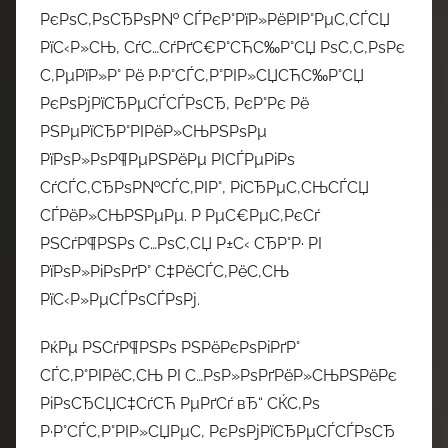
РєРѕС‚РѕСЂРѕР№ СЃРєР°РїР»РёРІР°РµС‚СЃСЏ
РїС‹Р»СЊ, СѓС…СѓРґС€Р°СЋС‰Р°СЏ РѕС‚С‚РѕРє
С‚РµРїР»Р° Рё Р·Р°СЃС‚Р°РІР»СЏСЋС‰Р°СЏ
РєРѕРјРїСЂРµСЃСЃРѕСЂ, РєР°Рє Рё
РЅРµРїСЂР°РІРёР»СЊРЅРѕРµ
РїРѕР»РѕР¶РµРЅРёРµ РІСЃРµРіРѕ
СѓСЃС‚СЂРѕР№СЃС‚РІР°, РіСЂРµС‚СЊСЃСЏ
СЃРёР»СЊРЅРµРµ. Р РµС€РµС‚РєСѓ
РЅСѓР¶РЅРѕ С…РѕС‚СЏ Р±С‹ СЂР°Р· РІ
РїРѕР»РіРѕРґР° С‡РёСЃС‚РёС‚СЊ
РїС‹Р»РµСЃРѕСЃРѕРј.
РќРµ РЅСѓР¶РЅРѕ РЅРёРєРѕРіРґР°
СЃС‚Р°РІРёС‚СЊ РІ С…РѕР»РѕРґРёР»СЊРЅРёРє
РіРѕСЂСЏС‡СѓСЋ РµРґСѓ вЂ“ СЌС‚Рѕ
Р·Р°СЃС‚Р°РІР»СЏРµС‚ РєРѕРјРїСЂРµСЃСЃРѕСЂ