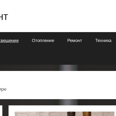
нт
свещение
Отопление
Ремонт
Техника
ире