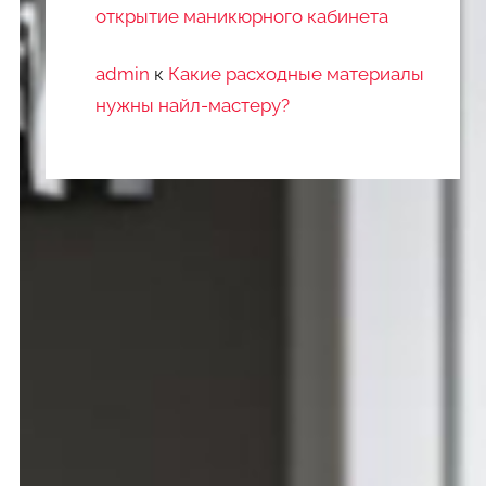
открытие маникюрного кабинета
admin
к
Какие расходные материалы
нужны найл-мастеру?