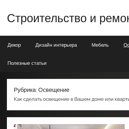
Перейти
к
Строительство и ремо
содержимому
Всё
о
Декор
Дизайн интерьера
Мебель
О
строительстве
и
ремонте
Полезные статьи
Вашего
дома
или
Рубрика:
Освещение
квартиры
Как сделать освещение в Вашем доме или кварт