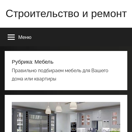
Перейти
Строительство и ремонт
к
содержимому
Всё
о
Меню
строительстве
и
ремонте
Вашего
Рубрика:
Мебель
дома
Правильно подбираем мебель для Вашего
или
дома или квартиры
квартиры