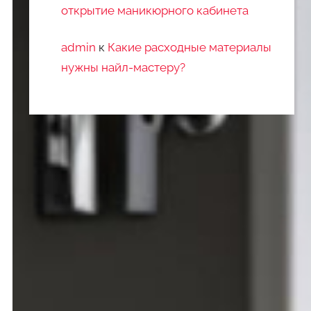
открытие маникюрного кабинета
admin
к
Какие расходные материалы
нужны найл-мастеру?