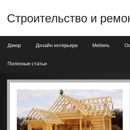
Перейти
к
Строительство и ремо
содержимому
Всё
о
Декор
Дизайн интерьера
Мебель
О
строительстве
и
ремонте
Полезные статьи
Вашего
дома
или
квартиры